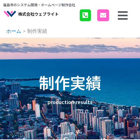
内
福島市のシステム開発・ホームページ制作会社
容
株式会社ウェブライト
を
ス
ホーム
制作実績
キ
ッ
プ
制作実績
production results