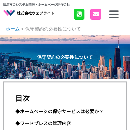
内
福島市のシステム開発・ホームページ制作会社
容
株式会社ウェブライト
を
ス
ホーム
保守契約の必要性について
キ
ッ
プ
保守契約の必要性について
目次
◆ホームページの保守サービスは必要か？
◆ワードプレスの管理内容